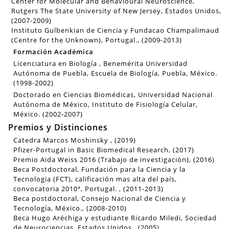
Center for Molecular and Behavioural Neuroscience,
Rutgers The State University of New Jersey, Estados Unidos,
(2007-2009)
Instituto Gulbenkian de Ciencia y Fundacao Champalimaud
(Centre for the Unknown), Portugal., (2009-2013)
Formación Académica
Licenciatura en Biología , Benemérita Universidad
Autónoma de Puebla, Escuela de Biología, Puebla, México.
(1998-2002)
Doctorado en Ciencias Biomédicas, Universidad Nacional
Autónoma de México, Instituto de Fisiología Celular,
México. (2002-2007)
Premios y Distinciones
Catedra Marcos Moshinsky , (2019)
Pfizer-Portugal in Basic Biomedical Research, (2017)
Premio Aida Weiss 2016 (Trabajo de investigación), (2016)
Beca Postdoctoral, Fundación para la Ciencia y la
Tecnologia (FCT), calificación mas alta del país,
convocatoria 2010ª, Portugal. , (2011-2013)
Beca postdoctoral, Consejo Nacional de Ciencia y
Tecnología, México., (2008-2010)
Beca Hugo Aréchiga y estudiante Ricardo Miledi, Sociedad
de Neurociencias, Estados Unidos., (2005)